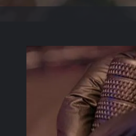
E
T
E
R
M
I
N
Hier
findest
du uns