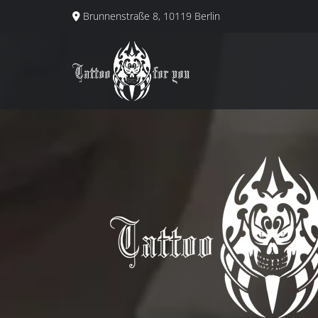
Brunnenstraße 8, 10119 Berlin

T
A
T
T
O
O