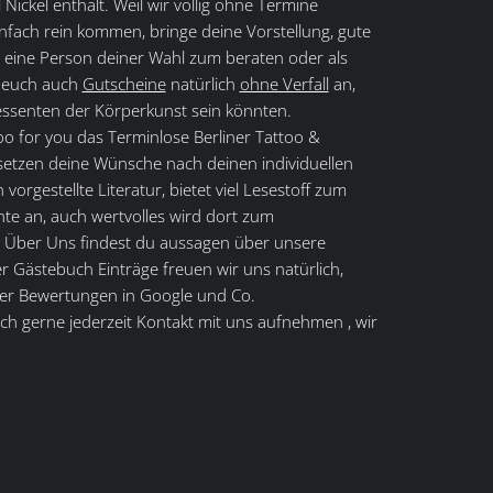
Nickel enthält. Weil wir völlig ohne Termine
einfach rein kommen, bringe deine Vorstellung, gute
n eine Person deiner Wahl zum beraten oder als
n euch auch
Gutscheine
natürlich
ohne Verfall
an,
ressenten der Körperkunst sein könnten.
too for you das Terminlose Berliner Tattoo &
 setzen deine Wünsche nach deinen individuellen
orgestellte Literatur, bietet viel Lesestoff zum
te an, auch wertvolles wird dort zum
 Über Uns findest du aussagen über unsere
r Gästebuch Einträge freuen wir uns natürlich,
her Bewertungen in Google und Co.
lich gerne jederzeit Kontakt mit uns aufnehmen , wir