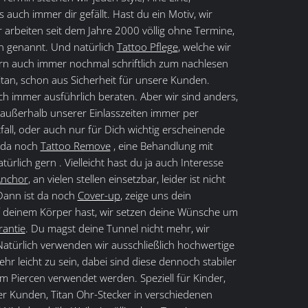
was auch immer dir gefällt. Hast du ein Motiv, wir
arbeiten seit dem Jahre 2000 völlig ohne Termine,
n genannt. Und natürlich
Tattoo Pflege
, welche wir
ern auch immer nochmal schriftlich zum nachlesen
itan, schon aus Sicherheit für unsere Kunden.
lich immer ausführlich beraten. Aber wir sind anders,
 außerhalb unserer Einlasszeiten immer per
fall, oder auch nur für Dich wichtig erscheinende
t da noch
Tattoo Remove
, eine Behandlung mit
türlich gern . Vielleicht hast du ja auch Interesse
Anchor
, an vielen stellen einsetzbar, leider ist nicht
 Dann ist da noch
Cover-up
, zeige uns dein
 deinem Körper hast, wir setzen deine Wünsche um
rantie
. Du magst deine Tunnel nicht mehr, wir
 Natürlich verwenden wir ausschließlich hochwertige
ehr leicht zu sein, dabei sind diese dennoch stabiler
um Piercen verwendet werden. Speziell für Kinder,
r Kunden, Titan Ohr-Stecker in verschiedenen