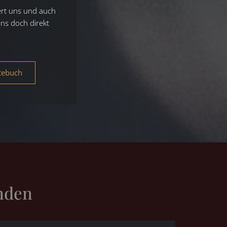
ert uns und auch
uns doch direkt
tebuch
nden