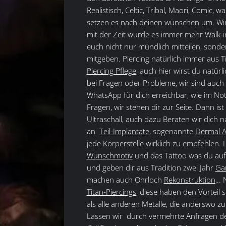
Realistisch, Celtic, Tribal, Maori, Comic, 
setzen es nach deinen wünschen um. Wir 
mit der Zeit wurde es immer mehr Walk-i
euch nicht nur mündlich mitteilen, sond
mitgeben. Piercing natürlich immer aus T
Piercing Pflege
, auch hier wirst du natür
bei Fragen oder Probleme, wir sind auch
WhatsApp für dich erreichbar, wie im Not
Fragen, wir stehen dir zur Seite. Dann is
Ultraschall, auch dazu Beraten wir dich na
an
Teil-Implantate
, sogenannte
Dermal 
jede Körperstelle wirklich zu empfehlen.
Wunschmotiv
und das Tattoo was du auf
und geben dir aus Tradition zwei Jahr
Ga
machen auch Ohrloch
Rekonstruktion
,..
Titan-Piercings
, diese haben den Vorteil s
als alle anderen Metalle, die anderswo z
Lassen wir durch vermehrte Anfragen de