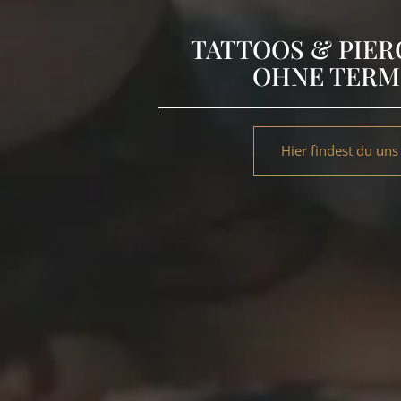
S
&
TATTOOS & PIER
P
OHNE TERM
I
E
R
Hier findest du uns
C
I
N
G
S
-
O
H
N